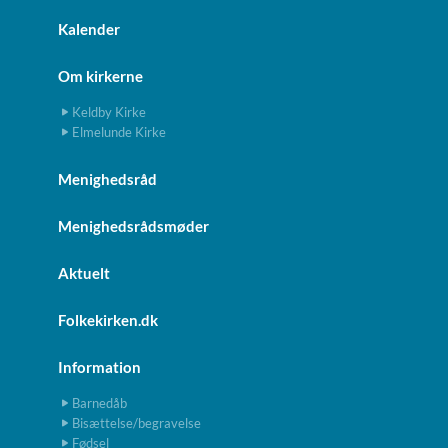
Kalender
Om kirkerne
Keldby Kirke
Elmelunde Kirke
Menighedsråd
Menighedsrådsmøder
Aktuelt
Folkekirken.dk
Information
Barnedåb
Bisættelse/begravelse
Fødsel