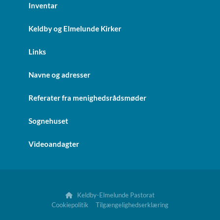
Inventar
Keldby og Elmelunde Kirker
Links
Navne og adresser
Referater fra menighedsrådsmøder
Sognehuset
Videoandagter
Keldby-Elmelunde Pastorat

Cookiepolitik
Tilgængelighedserklæring