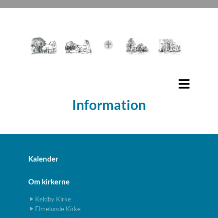
Information
Kalender
Om kirkerne
Keldby Kirke
Elmelunde Kirke