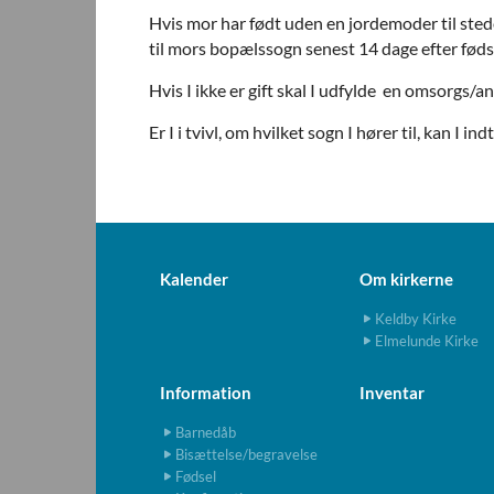
Hvis mor har født uden en jordemoder til sted
til mors bopælssogn senest 14 dage efter fødsl
Hvis I ikke er gift skal I udfylde en omsorgs/a
Er I i tvivl, om hvilket sogn I hører til, kan I
Kalender
Om kirkerne
Keldby Kirke
Elmelunde Kirke
Information
Inventar
Barnedåb
Bisættelse/begravelse
Fødsel