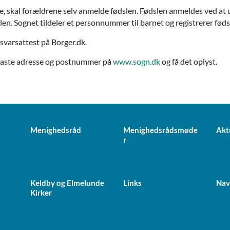
e, skal forældrene selv anmelde fødslen. Fødslen anmeldes ved at
en. Sognet tildeler et personnummer til barnet og registrerer føds
nsvarsattest på Borger.dk.
 indtaste adresse og postnummer på
www.sogn.dk
og få det oplyst.
Menighedsråd
Menighedsrådsmøde
Akt
r
Keldby og Elmelunde
Links
Nav
Kirker