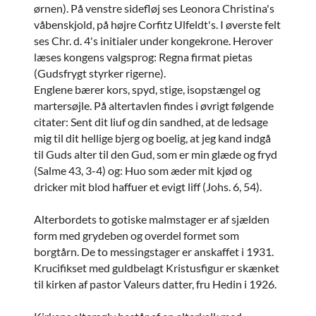
ørnen). På venstre sidefløj ses Leonora Christina's
våbenskjold, på højre Corfitz Ulfeldt's. I øverste felt
ses Chr. d. 4's initialer under kongekrone. Herover
læses kongens valgsprog: Regna firmat pietas
(Gudsfrygt styrker rigerne).
Englene bærer kors, spyd, stige, isopstængel og
martersøjle. På altertavlen findes i øvrigt følgende
citater: Sent dit liuf og din sandhed, at de ledsage
mig til dit hellige bjerg og boelig, at jeg kand indgå
til Guds alter til den Gud, som er min glæde og fryd
(Salme 43, 3-4) og: Huo som æder mit kjød og
dricker mit blod haffuer et evigt liff (Johs. 6, 54).
Alterbordets to gotiske malmstager er af sjælden
form med grydeben og overdel formet som
borgtårn. De to messingstager er anskaffet i 1931.
Krucifikset med guldbelagt Kristusfigur er skænket
til kirken af pastor Valeurs datter, fru Hedin i 1926.