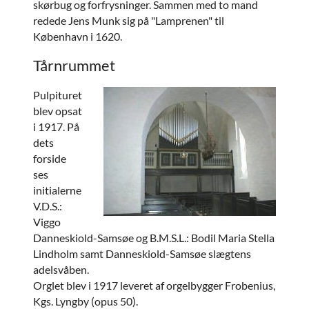
skørbug og forfrysninger. Sammen med to mand
redede Jens Munk sig på "Lamprenen" til
København i 1620.
Tårnrummet
Pulpituret
blev opsat
i 1917. På
dets
forside
ses
initialerne
V.D.S.:
Viggo
Danneskiold-Samsøe og B.M.S.L.: Bodil Maria Stella
Lindholm samt Danneskiold-Samsøe slægtens
adelsvåben.
Orglet blev i 1917 leveret af orgelbygger Frobenius,
Kgs. Lyngby (opus 50).