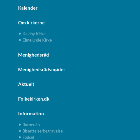
Kalender
Om kirkerne
Keldby Kirke
Elmelunde Kirke
Menighedsråd
Menighedsrådsmøder
Aktuelt
Folkekirken.dk
Information
Barnedåb
Bisættelse/begravelse
Fødsel