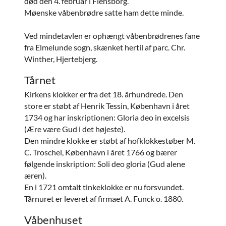
død den 4. februar i Flensborg.
Møenske våbenbrødre satte ham dette minde.
Ved mindetavlen er ophængt våbenbrødrenes fane
fra Elmelunde sogn, skænket hertil af parc. Chr.
Winther, Hjertebjerg.
Tårnet
Kirkens klokker er fra det 18. århundrede. Den
store er støbt af Henrik Tessin, København i året
1734 og har inskriptionen: Gloria deo in excelsis
(Ære være Gud i det højeste).
Den mindre klokke er støbt af hofklokkestøber M.
C. Troschel, København i året 1766 og bærer
følgende inskription: Soli deo gloria (Gud alene
æren).
En i 1721 omtalt tinkeklokke er nu forsvundet.
Tårnuret er leveret af firmaet A. Funck o. 1880.
Våbenhuset