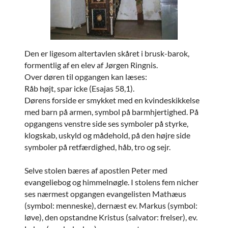
Den er ligesom altertavlen skåret i brusk-barok,
formentlig af en elev af Jørgen Ringnis.
Over døren til opgangen kan læses:
Råb højt, spar icke (Esajas 58,1).
Dørens forside er smykket med en kvindeskikkelse
med barn på armen, symbol på barmhjertighed. På
opgangens venstre side ses symboler på styrke,
klogskab, uskyld og mådehold, på den højre side
symboler på retfærdighed, håb, tro og sejr.
Selve stolen bæres af apostlen Peter med
evangeliebog og himmelnøgle. I stolens fem nicher
ses nærmest opgangen evangelisten Mathæus
(symbol: menneske), dernæst ev. Markus (symbol:
løve), den opstandne Kristus (salvator: frelser), ev.