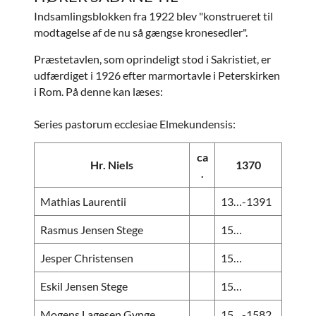
Indsamlingsblokken fra 1922 blev "konstrueret til
modtagelse af de nu så gængse kronesedler".
Præstetavlen, som oprindeligt stod i Sakristiet, er
udfærdiget i 1926 efter marmortavle i Peterskirken
i Rom. På denne kan læses:
Series pastorum ecclesiae Elmekundensis:
ca
Hr. Niels
1370
.
Mathias Laurentii
13…-1391
Rasmus Jensen Stege
15…
Jesper Christensen
15…
Eskil Jensen Stege
15…
Mogens Lagesen Gynge
15…-1582