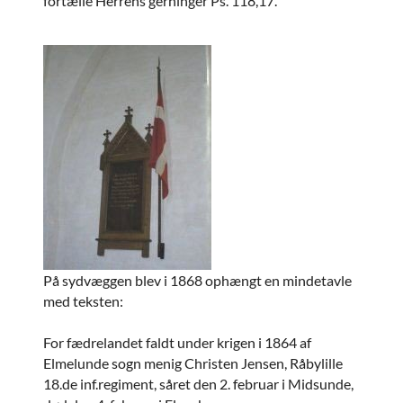
fortælle Herrens gerninger Ps. 118,17.
På sydvæggen blev i 1868 ophængt en mindetavle
med teksten:
For fædrelandet faldt under krigen i 1864 af
Elmelunde sogn menig Christen Jensen, Råbylille
18.de inf.regiment, såret den 2. februar i Midsunde,