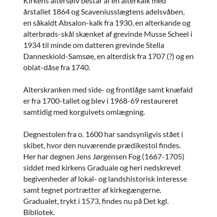
Kirkens altersølv består af en alterkalk med
årstallet 1864 og Scaveniusslægtens adelsvåben,
en såkaldt Absalon-kalk fra 1930, en alterkande og
alterbrøds-skål skænket af grevinde Musse Scheel i
1934 til minde om datteren grevinde Stella
Danneskiold-Samsøe, en alterdisk fra 1707 (?) og en
oblat-dåse fra 1740.
Alterskranken med side- og frontlåge samt knæfald
er fra 1700-tallet og blev i 1968-69 restaureret
samtidig med korgulvets omlægning.
Degnestolen fra o. 1600 har sandsynligvis stået i
skibet, hvor den nuværende prædikestol findes.
Her har degnen Jens Jørgensen Fog (1667-1705)
siddet med kirkens Graduale og heri nedskrevet
begivenheder af lokal- og landshistorisk interesse
samt tegnet portrætter af kirkegængerne.
Gradualet, trykt i 1573, findes nu på Det kgl.
Bibliotek.