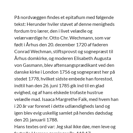
På nordvæggen findes et epitafium med følgende
tekst: Herunder hviler støvet af denne menigheds
fordum tro lærer, den i livet velædle og
velærværdige hr. Otto Chr. Wechmann, som var
født i Århus den 20. december 1720 af faderen
Conrad Wechman, stiftsprovst og sognepræst til
Århus domkirke, og moderen Elisabeth Augusta
von Gasmann, blev aftensangsprædikant ved den
danske kirke i London 1756 og sognepræst her på
stedet 1778, hvilket sidste embede han forestod,
indtil han den 26. juni 1785 gik ind til en glad
evighed, og af hans elskede trofaste hustrue
velædle mad. Isaaca Margrethe Falk, med hvem han
i 20 år var forenet i dette udlændigheds land og
igen blev evig uskellig samlet på hendes dødsdag
den 20. januarii 1788.
Hans textes ord var: Jeg skal ikke døe, men leve og