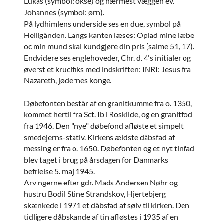
Lukas (symbol: okse) og nærmest væggen ev.
Johannes (symbol: ørn).
På lydhimlens underside ses en due, symbol på
Helligånden. Langs kanten læses: Oplad mine læbe
oc min mund skal kundgjøre din pris (salme 51, 17).
Endvidere ses englehoveder, Chr. d. 4's initialer og
øverst et krucifiks med indskriften: INRI: Jesus fra
Nazareth, jødernes konge.
Døbefonten består af en granitkumme fra o. 1350,
kommet hertil fra Sct. Ib i Roskilde, og en granitfod
fra 1946. Den "nye" døbefond afløste et simpelt
smedejerns-stativ. Kirkens ældste dåbsfad af
messing er fra o. 1650. Døbefonten og et nyt tinfad
blev taget i brug på årsdagen for Danmarks
befrielse 5. maj 1945.
Arvingerne efter gdr. Mads Andersen Nøhr og
hustru Bodil Stine Strandskov, Hjertebjerg
skænkede i 1971 et dåbsfad af sølv til kirken. Den
tidligere dåbskande af tin afløstes i 1935 af en