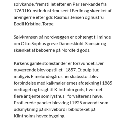
sølvkande, fremstillet efter en Pariser-kande fra
1763 i Kunstindustrimuseet i Berlin og skænket af
arvingerne efter gdr. Rasmus Jensen og hustru
Bodil Kristine, Torpe.
Sølvkransen på nordvæggen er ophængt til minde
om Otto Sophus greve Danneskiold-Samsøe og
skænket af beboerne på Nordfeld gods.
Kirkens gamle stolestander er forsvundet. Den
nuværende blev opstillet i 1857. Et pulpitur,
muligvis Elmelundegårds herskabsstol, blev i
forbindelse med kalkmaleriernes afdækning i 1885
nedtaget og bragt til Klintholm gods, hvor det i
flere år tjente som lysthus i forvalterens have.
Profilerede paneler blev dog i 1925 anvendt som
udsmykning på skrivebord i biblioteket på
Klintholms hovedbygning.