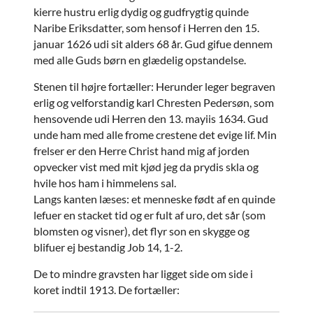
kierre hustru erlig dydig og gudfrygtig quinde
Naribe Eriksdatter, som hensof i Herren den 15.
januar 1626 udi sit alders 68 år. Gud gifue dennem
med alle Guds børn en glædelig opstandelse.
Stenen til højre fortæller: Herunder leger begraven
erlig og velforstandig karl Chresten Pedersøn, som
hensovende udi Herren den 13. mayiis 1634. Gud
unde ham med alle frome crestene det evige lif. Min
frelser er den Herre Christ hand mig af jorden
opvecker vist med mit kjød jeg da prydis skla og
hvile hos ham i himmelens sal.
Langs kanten læses: et menneske født af en quinde
lefuer en stacket tid og er fult af uro, det sår (som
blomsten og visner), det flyr son en skygge og
blifuer ej bestandig Job 14, 1-2.
De to mindre gravsten har ligget side om side i
koret indtil 1913. De fortæller: