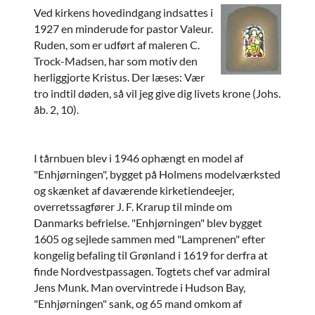
Ved kirkens hovedindgang indsattes i
1927 en minderude for pastor Valeur.
Ruden, som er udført af maleren C.
Trock-Madsen, har som motiv den
herliggjorte Kristus. Der læses: Vær
tro indtil døden, så vil jeg give dig livets krone (Johs.
åb. 2, 10).
I tårnbuen blev i 1946 ophængt en model af
"Enhjørningen", bygget på Holmens modelværksted
og skænket af daværende kirketiendeejer,
overretssagfører J. F. Krarup til minde om
Danmarks befrielse. "Enhjørningen" blev bygget
1605 og sejlede sammen med "Lamprenen" efter
kongelig befaling til Grønland i 1619 for derfra at
finde Nordvestpassagen. Togtets chef var admiral
Jens Munk. Man overvintrede i Hudson Bay,
"Enhjørningen" sank, og 65 mand omkom af